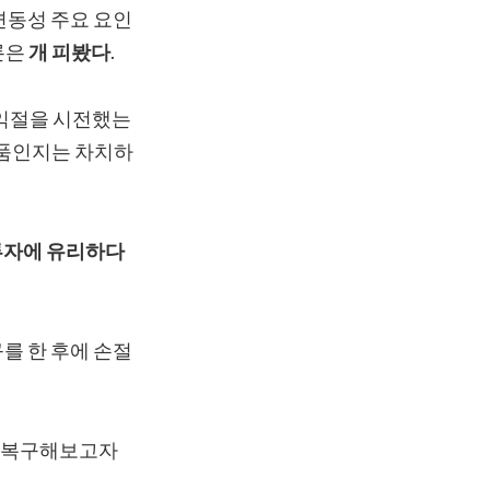
변동성 주요 요인
론은
개 피봤다
.
익절을 시전했는
상품인지는 차치하
투자에 유리하다
를 한 후에 손절
을 복구해보고자