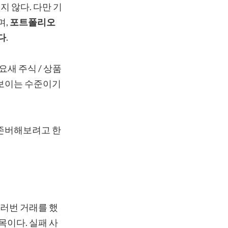
 않다. 다만 기
며,
포트폴리오
다
.
새 주식 / 상품
보이는 수준이기
존버해보려고 한
여러번 거래를 했
목이다. 실패 사